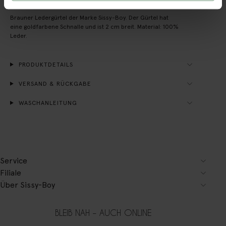
Brauner Ledergürtel der Marke Sissy-Boy. Der Gürtel hat
eine goldfarbene Schnalle und ist 2 cm breit. Material: 100%
Leder.
PRODUKTDETAILS
VERSAND & RÜCKGABE
WASCHANLEITUNG
Service
Filiale
Über Sissy-Boy
BLEIB NAH – AUCH ONLINE