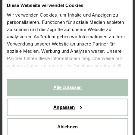
Diese Webseite verwendet Cookies
- 50%
FAST AUSVERKAUFT!
Wir verwenden Cookies, um Inhalte und Anzeigen zu
Ledergürtel - braun
personalisieren, Funktionen für soziale Medien anbieten
zu können und die Zugriffe auf unsere Website zu
44.99
22.50
analysieren. Außerdem geben wir Informationen zu Ihrer
Verwendung unserer Website an unsere Partner für
soziale Medien, Werbung und Analysen weiter. Unsere
Wähle deine Größe
Partner führen diese Informationen möglicherweise mit
85
95
105
weiteren Daten zusammen, die Sie ihnen bereitgestellt
haben oder die sie im Rahmen Ihrer Nutzung der Dienste
gesammelt haben.
IN DEN WARENKORB
Alle zulassen
Schnelle Lieferung
Anpassen
Rechnungskauf möglich
14 Tage Bedenkzeit
Ablehnen
BESCHREIBUNG