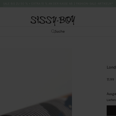
SALE BIS ZU 50 % + EXTRA 15 % AN DER KASSE AB 2 FASHION-SALE-ARTIKELN*
Suche
Lond
11.99
Ausge
Liefer