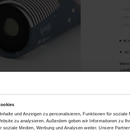
Sch
Rec
14 
RE
BE
Wenn 
Londj
ander
wunde
3,5x1
Cookies
PR
nhalte und Anzeigen zu personalisieren, Funktionen für soziale
VE
Website zu analysieren. Außerdem geben wir Informationen zu I
r soziale Medien, Werbung und Analysen weiter. Unsere Partner