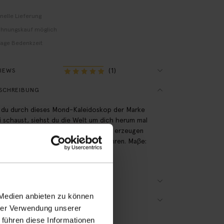
nelle Lieferung
hnungskauf möglich
Tage Bedenkzeit
(1)
VIEWS
SCHREIBUNG
du durch dieses Mond-Kaleidoskop der Marke
i schaust, siehst du die Welt um dich herum mal
s als sonst. Die Londji-Kaleidoskope erzeugen
rschöne Formen. Geeignet ab 5 Jahren. Maβe:
9 cm.
ODUKTDETAILS
 Medien anbieten zu können
RSAND & RÜCKGABE
hrer Verwendung unserer
 führen diese Informationen