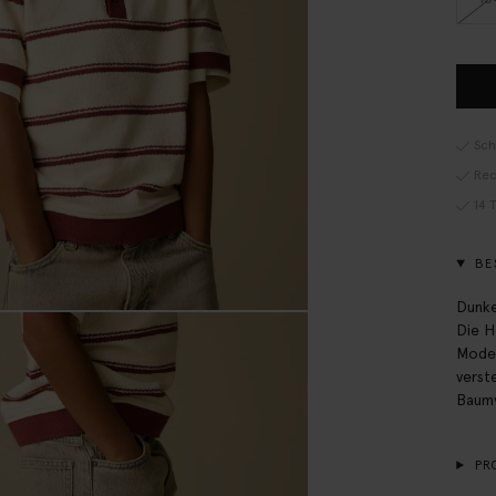
Sch
Rec
14 
BE
Dunke
Die H
Model
verst
Baumw
PR