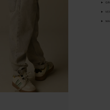
GR
VE
WA