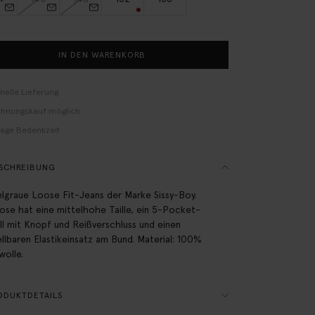
IN DEN WARENKORB
nelle Lieferung
hnungskauf möglich
Tage Bedenkzeit
SCHREIBUNG
lgraue Loose Fit-Jeans der Marke Sissy-Boy.
ose hat eine mittelhohe Taille, ein 5-Pocket-
l mit Knopf und Reißverschluss und einen
ellbaren Elastikeinsatz am Bund. Material: 100%
olle.
ODUKTDETAILS