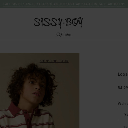
SALE BIS ZU 50 % + EXTRA 15 % AN DER KASSE AB 2 FASHION-SALE-ARTIKELN*
Suche
SHOP THE LOOK
Loos
54.9
Wähle
9
13