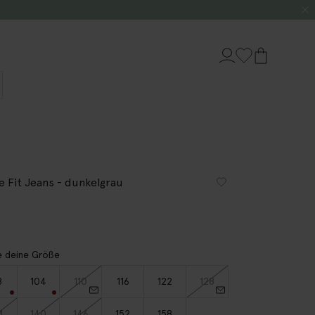
e Fit Jeans - dunkelgrau
9
 deine Größe
8
104
110
116
122
128
4
140
146
152
158