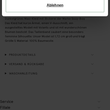
Ablehnen
BESCHREIBUNG
Dunkelgrünes Maxi-Kleid mit Stickerei der Marke Sissy-Boy.
Das Kleid hat kurze Ärmel, einen V-Ausschnitt, ein
ausgestelltes Modell mit Volants und ist mit wunderschönen
Blumen bestickt. Das Taillenband zaubert eine besonders
feminine Silhouette. Unser Model ist 1,72 cm groß und trägt
Größe S. Material: 100% Baumwolle.
PRODUKTDETAILS
VERSAND & RÜCKGABE
WASCHANLEITUNG
Service
Filiale