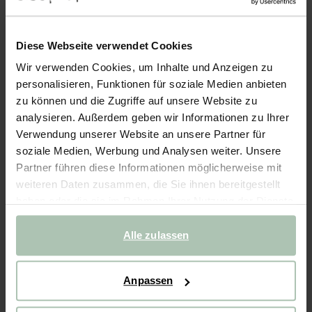
- 60%
FAST AUSVERKAUFT!
Diese Webseite verwendet Cookies
Maxi-Kleid mit Stickerei - dunkelgrün
Wir verwenden Cookies, um Inhalte und Anzeigen zu
140.00
56.00
personalisieren, Funktionen für soziale Medien anbieten
zu können und die Zugriffe auf unsere Website zu
analysieren. Außerdem geben wir Informationen zu Ihrer
Wähle deine Größe
Verwendung unserer Website an unsere Partner für
XS
S
M
L
XL
XXL
soziale Medien, Werbung und Analysen weiter. Unsere
Partner führen diese Informationen möglicherweise mit
weiteren Daten zusammen, die Sie ihnen bereitgestellt
IN DEN WARENKORB
haben oder die sie im Rahmen Ihrer Nutzung der Dienste
gesammelt haben.
Schnelle Lieferung
Alle zulassen
Rechnungskauf möglich
14 Tage Bedenkzeit
Anpassen
(1)
REVIEWS