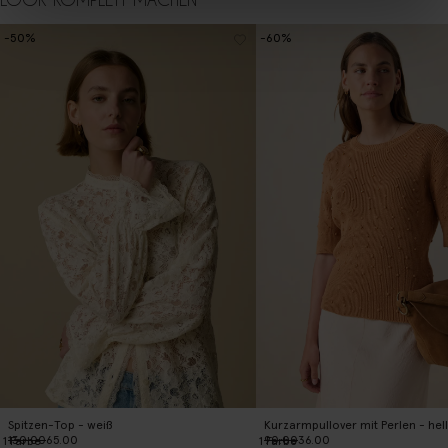
LOOK KOMPLETT MACHEN
-50%
-60%
Spitzen-Top - weiß
Kurzarmpullover mit Perlen - hel
130.00
65.00
90.00
36.00
1
Farbe
1
Farbe