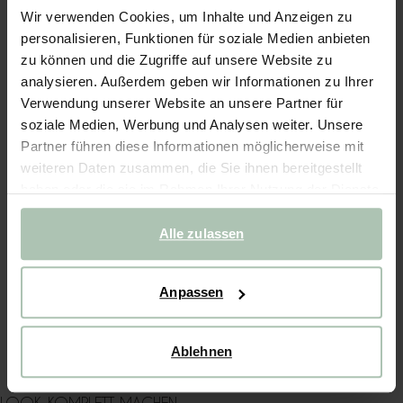
Wir verwenden Cookies, um Inhalte und Anzeigen zu
personalisieren, Funktionen für soziale Medien anbieten
Schnelle Lieferung
zu können und die Zugriffe auf unsere Website zu
Rechnungskauf möglich
analysieren. Außerdem geben wir Informationen zu Ihrer
14 Tage Bedenkzeit
Verwendung unserer Website an unsere Partner für
soziale Medien, Werbung und Analysen weiter. Unsere
BESCHREIBUNG
Partner führen diese Informationen möglicherweise mit
weiteren Daten zusammen, die Sie ihnen bereitgestellt
Weißer Maxi-Rock der Marke Sissy-Boy. Der lange Rock hat
haben oder die sie im Rahmen Ihrer Nutzung der Dienste
eine hohe Taille und einen elastischen Bund. Material: 100%
Azetat.
gesammelt haben.
Alle zulassen
PRODUKTDETAILS
Anpassen
VERSAND & RÜCKGABE
WASCHANLEITUNG
Ablehnen