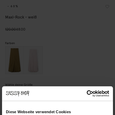
- 60%
Maxi-Rock - weiß
120.00
48.00
Farben
Wähle deine Größe
XS
S
M
L
XL
XXL
Diese Webseite verwendet Cookies
IN DEN WARENKORB