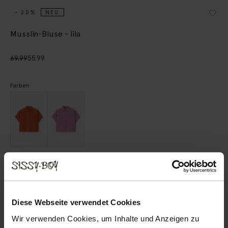
- 20%
NEU
Musslin-Bluse - lila
69.99
55.99
Farben
Wähle deine Größe
XS
S
M
L
XL
Diese Webseite verwendet Cookies
Wir verwenden Cookies, um Inhalte und Anzeigen zu
IN DEN WARENKORB