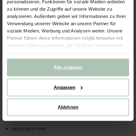
personalisieren, Funktionen für soziale Medien anbieten
zu können und die Zugriffe auf unsere Website zu
Schnelle Lieferung
analysieren. Außerdem geben wir Informationen zu Ihrer
Rechnungskauf möglich
Verwendung unserer Website an unsere Partner für
soziale Medien, Werbung und Analysen weiter. Unsere
14 Tage Bedenkzeit
Partner führen diese Informationen möglicherweise mit
weiteren Daten zusammen, die Sie ihnen bereitgestellt
(2)
REVIEWS
haben oder die sie im Rahmen Ihrer Nutzung der Dienste
gesammelt haben.
BESCHREIBUNG
Alle zulassen
Lilafarbene Musselin-Bluse der Marke Sissy-Boy. Die Bluse
hat kurze Ärmel, einen Kragen, eine Knopfleiste, zwei
aufgenähte Taschen und eine angenehme Musselin-
Anpassen
Qualität. Material: 100% Baumwolle.
PRODUKTDETAILS
Ablehnen
VERSAND & RÜCKGABE
WASCHANLEITUNG