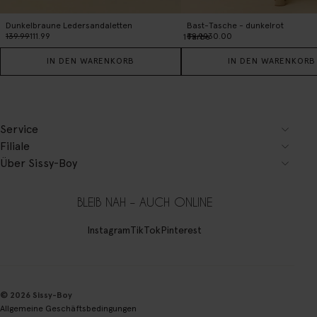
Dunkelbraune Ledersandaletten
Bast-Tasche - dunkelrot
139.99
111.99
59.99
30.00
1
Farbe
IN DEN WARENKORB
IN DEN WARENKORB
Service
Filiale
Über Sissy-Boy
BLEIB NAH – AUCH ONLINE
Instagram
TikTok
Pinterest
© 2026 Sissy-Boy
Allgemeine Geschäftsbedingungen