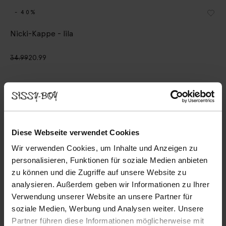
- 40%
Nicki-Kappe - lila
34.99
20.99
Ausgewählte Größe: Onesize
Lieferung in: 1–2 Arbeitstagen
IN DEN WARENKORB
Diese Webseite verwendet Cookies
Schnelle Lieferung
Wir verwenden Cookies, um Inhalte und Anzeigen zu
Rechnungskauf möglich
personalisieren, Funktionen für soziale Medien anbieten
14 Tage Bedenkzeit
zu können und die Zugriffe auf unsere Website zu
analysieren. Außerdem geben wir Informationen zu Ihrer
Verwendung unserer Website an unsere Partner für
(1)
REVIEWS
soziale Medien, Werbung und Analysen weiter. Unsere
BESCHREIBUNG
Partner führen diese Informationen möglicherweise mit