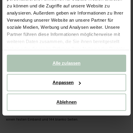
Notizbuch Herz - weiß
zu können und die Zugriffe auf unsere Website zu
analysieren. Außerdem geben wir Informationen zu Ihrer
8.99
Verwendung unserer Website an unsere Partner für
soziale Medien, Werbung und Analysen weiter. Unsere
Ausgewählte Größe: Onesize
Partner führen diese Informationen möglicherweise mit
Lieferung in: 1–2 Arbeitstagen
weiteren Daten zusammen, die Sie ihnen bereitgestellt
haben oder die sie im Rahmen Ihrer Nutzung der Dienste
IN DEN WARENKORB
gesammelt haben.
Alle zulassen
Schnelle Lieferung
Rechnungskauf möglich
14 Tage Bedenkzeit
Anpassen
BESCHREIBUNG
Ablehnen
Weißes Notizbuch im A6-Format. Das Buch ist mit einem
roten Herz und einem grünen Elastikband versehen, hat
einen festen Einband und 144 blanko Seiten.