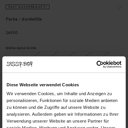
FAST AUSVERKAUFT!
Parka - dunkellila
269.00
Wähle deine Größe
XS
S
M
L
XL
XXL
IN DEN WARENKORB
Diese Webseite verwendet Cookies
Wir verwenden Cookies, um Inhalte und Anzeigen zu
Schnelle Lieferung
personalisieren, Funktionen für soziale Medien anbieten
Rechnungskauf möglich
zu können und die Zugriffe auf unsere Website zu
14 Tage Bedenkzeit
analysieren. Außerdem geben wir Informationen zu Ihrer
Verwendung unserer Website an unsere Partner für
BESCHREIBUNG
soziale Medien, Werbung und Analysen weiter. Unsere