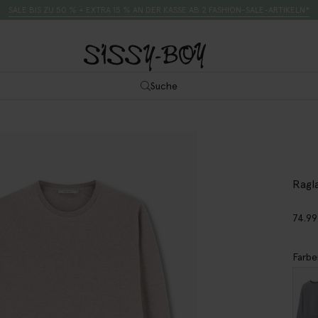
SALE BIS ZU 50 % + EXTRA 15 % AN DER KASSE AB 2 FASHION-SALE-ARTIKELN*
Suche
Ragl
74.99
Farbe