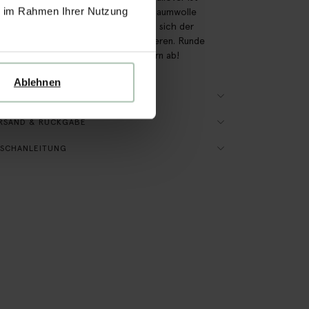
ie im Rahmen Ihrer Nutzung
5% recyceltem Polyester und 45% Baumwolle
eitet. Dank der neutralen Farbe lässt sich der
er mit nahezu jedem Outfit kombinieren. Runde
ook mit lässigen Boots oder Sneakern ab!
Ablehnen
ODUKTDETAILS
RSAND & RÜCKGABE
SCHANLEITUNG