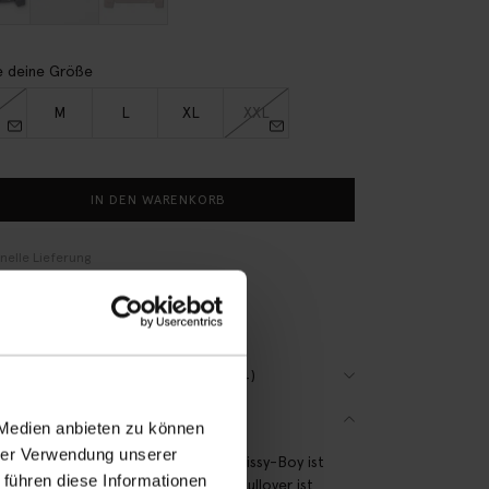
 deine Größe
M
L
XL
XXL
IN DEN WARENKORB
nelle Lieferung
hnungskauf möglich
Tage Bedenkzeit
(4)
VIEWS
SCHREIBUNG
 Medien anbieten zu können
hrer Verwendung unserer
r weiße Raglan-Sweater der Marke Sissy-Boy ist
 führen diese Informationen
erfekte Item für kühlere Tage. Der Pullover ist