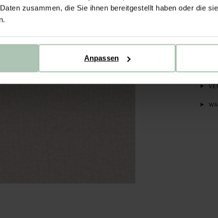
 Daten zusammen, die Sie ihnen bereitgestellt haben oder die s
aus 5
gearb
n.
Sweat
den L
Anpassen
PR
VE
WA