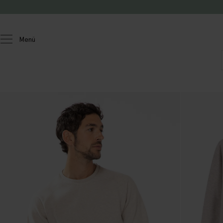
Zum Inhalt springen
Menü
Herren
Pullover und Strickjacken
Pullover und strickjacken