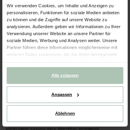
Sapinca Organic Root Elixir
Wir verwenden Cookies, um Inhalte und Anzeigen zu
personalisieren, Funktionen für soziale Medien anbieten
101.94
/ 6 Stk.
zu können und die Zugriffe auf unsere Website zu
analysieren. Außerdem geben wir Informationen zu Ihrer
Ausgewählte Größe: Onesize
Verwendung unserer Website an unsere Partner für
Lieferung in: 2–3 Arbeitstagen
soziale Medien, Werbung und Analysen weiter. Unsere
Partner führen diese Informationen möglicherweise mit
IN DEN WARENKORB
weiteren Daten zusammen, die Sie ihnen bereitgestellt
haben oder die sie im Rahmen Ihrer Nutzung der Dienste
Schnelle Lieferung
gesammelt haben.
Rechnungskauf möglich
Alle zulassen
14 Tage Bedenkzeit
Anpassen
(1)
REVIEWS
BESCHREIBUNG
Ablehnen
100% natürliches, veganes Wurzelelixier aus biologischen
Inhaltsstoffen der Marke Sapinca. Das erfrischende Elixir
enthält Ingwer, Kurkuma, Maca, Meerrettich, Ashwaganda