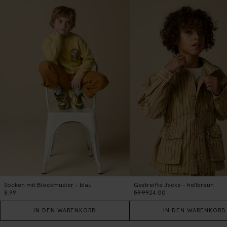
Socken mit Blockmuster - blau
Gestreifte Jacke - hellbraun
8.99
59.99
24.00
IN DEN WARENKORB
IN DEN WARENKORB