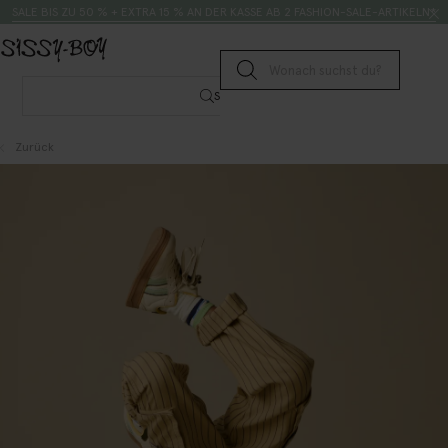
Zum Inhalt springen
Suche
SALE BIS ZU 50 % + EXTRA 15 % AN DER KASSE AB 2 FASHION-SALE-ARTIKELN*
Suche senden
Suche
Zurück