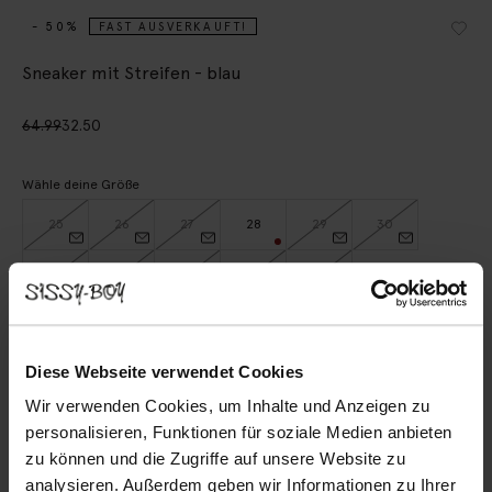
- 50%
FAST AUSVERKAUFT!
Sneaker mit Streifen - blau
64.99
32.50
Wähle deine Größe
25
26
27
28
29
30
31
32
33
34
35
IN DEN WARENKORB
Diese Webseite verwendet Cookies
Wir verwenden Cookies, um Inhalte und Anzeigen zu
Schnelle Lieferung
personalisieren, Funktionen für soziale Medien anbieten
Rechnungskauf möglich
zu können und die Zugriffe auf unsere Website zu
14 Tage Bedenkzeit
analysieren. Außerdem geben wir Informationen zu Ihrer