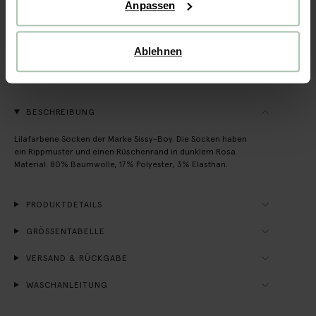
Anpassen
Schnelle Lieferung
Ablehnen
Rechnungskauf möglich
14 Tage Bedenkzeit
BESCHREIBUNG
Lilafarbene Socken der Marke Sissy-Boy. Die Socken haben
ein Rippmuster und einen Rüschenrand in dunklem Rosa.
Material: 80% Baumwolle, 17% Polyester, 3% Elasthan.
PRODUKTDETAILS
GRÖSSENTABELLE
VERSAND & RÜCKGABE
WASCHANLEITUNG