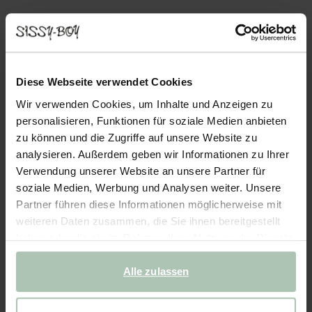
- 50%
Socken mit Rüschen - lila
8.99
4.50
Diese Webseite verwendet Cookies
Wir verwenden Cookies, um Inhalte und Anzeigen zu
Farben
personalisieren, Funktionen für soziale Medien anbieten
zu können und die Zugriffe auf unsere Website zu
analysieren. Außerdem geben wir Informationen zu Ihrer
Verwendung unserer Website an unsere Partner für
soziale Medien, Werbung und Analysen weiter. Unsere
Partner führen diese Informationen möglicherweise mit
weiteren Daten zusammen, die Sie ihnen bereitgestellt
Wähle deine Größe
haben oder die sie im Rahmen Ihrer Nutzung der Dienste
gesammelt haben.
22-24
25-28
29-32
33-35
Alle zulassen
IN DEN WARENKORB