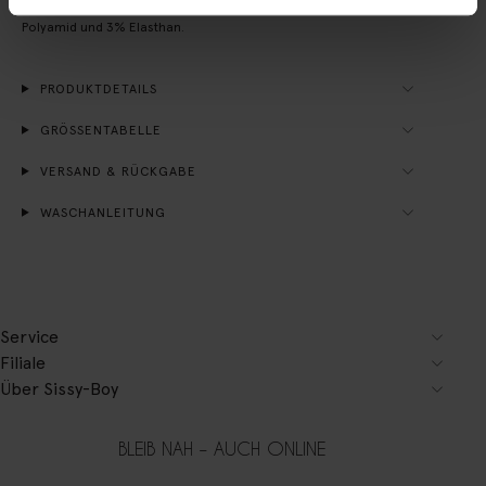
kleinen Herz bedruckt. Material: 71% Baumwolle, 26%
Polyamid und 3% Elasthan.
PRODUKTDETAILS
GRÖSSENTABELLE
VERSAND & RÜCKGABE
WASCHANLEITUNG
Service
Filiale
Über Sissy-Boy
BLEIB NAH – AUCH ONLINE