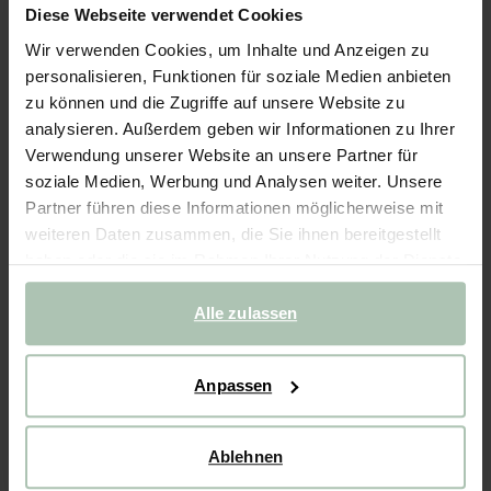
Sportsocken mit Herz - weiß
Diese Webseite verwendet Cookies
Wir verwenden Cookies, um Inhalte und Anzeigen zu
8.99
personalisieren, Funktionen für soziale Medien anbieten
zu können und die Zugriffe auf unsere Website zu
Wähle deine Größe
analysieren. Außerdem geben wir Informationen zu Ihrer
Verwendung unserer Website an unsere Partner für
22-24
25-28
29-32
33-35
soziale Medien, Werbung und Analysen weiter. Unsere
Partner führen diese Informationen möglicherweise mit
weiteren Daten zusammen, die Sie ihnen bereitgestellt
IN DEN WARENKORB
haben oder die sie im Rahmen Ihrer Nutzung der Dienste
gesammelt haben.
Schnelle Lieferung
Alle zulassen
Rechnungskauf möglich
14 Tage Bedenkzeit
Anpassen
BESCHREIBUNG
Ablehnen
Weiße Socken der Marke Sissy-Boy. Die Socken haben zwei
sportliche rote Streifen am Saum und sind mit einem