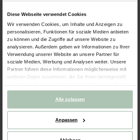
- 60%
Diese Webseite verwendet Cookies
Strukturiertes Langarmshirt - dunkelgrün
Wir verwenden Cookies, um Inhalte und Anzeigen zu
personalisieren, Funktionen für soziale Medien anbieten
39.99
16.00
zu können und die Zugriffe auf unsere Website zu
analysieren. Außerdem geben wir Informationen zu Ihrer
Wähle deine Größe
Verwendung unserer Website an unsere Partner für
soziale Medien, Werbung und Analysen weiter. Unsere
98-104
110-116
122-128
134-140
146-152
Partner führen diese Informationen möglicherweise mit
weiteren Daten zusammen, die Sie ihnen bereitgestellt
haben oder die sie im Rahmen Ihrer Nutzung der Dienste
IN DEN WARENKORB
gesammelt haben.
Alle zulassen
Schnelle Lieferung
Rechnungskauf möglich
Anpassen
14 Tage Bedenkzeit
BESCHREIBUNG