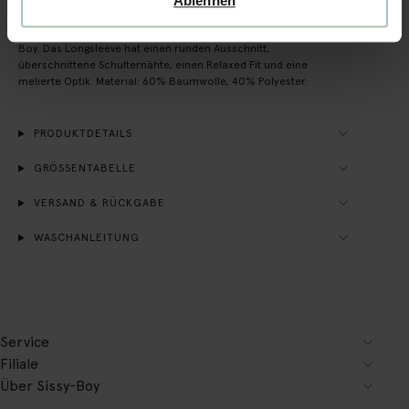
Ablehnen
Strukturiertes dunkelgrünes Langarmshirt der Marke Sissy-
Boy. Das Longsleeve hat einen runden Ausschnitt,
überschnittene Schulternähte, einen Relaxed Fit und eine
melierte Optik. Material: 60% Baumwolle, 40% Polyester.
PRODUKTDETAILS
GRÖSSENTABELLE
VERSAND & RÜCKGABE
WASCHANLEITUNG
Service
Filiale
Über Sissy-Boy