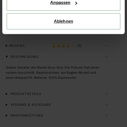
Anpassen
Schnelle Lieferung
Ablehnen
Rechnungskauf möglich
14 Tage Bedenkzeit
(1)
REVIEWS
BESCHREIBUNG
Gelber Sweater der Marke Sissy-Boy. Der Pullover hat einen
runden Ausschnitt, Rippbündchen, ein Raglan-Modell und
einen Relaxed Fit. Material: 100% Baumwolle.
PRODUKTDETAILS
VERSAND & RÜCKGABE
WASCHANLEITUNG