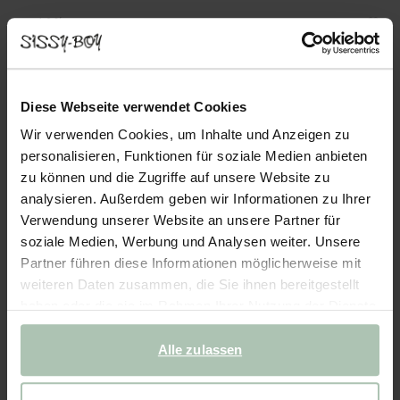
- 40%
Sweater - gelb
84.98
50.99
Diese Webseite verwendet Cookies
Wir verwenden Cookies, um Inhalte und Anzeigen zu
Farben
personalisieren, Funktionen für soziale Medien anbieten
zu können und die Zugriffe auf unsere Website zu
analysieren. Außerdem geben wir Informationen zu Ihrer
Verwendung unserer Website an unsere Partner für
soziale Medien, Werbung und Analysen weiter. Unsere
Partner führen diese Informationen möglicherweise mit
weiteren Daten zusammen, die Sie ihnen bereitgestellt
Wähle deine Größe
haben oder die sie im Rahmen Ihrer Nutzung der Dienste
gesammelt haben.
S
M
L
XL
XXL
Alle zulassen
IN DEN WARENKORB