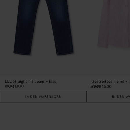
LEE Straight Fit Jeans - blau
Gestreiftes Hemd - 
1
Farbe
99.94
69.97
89.98
45.00
IN DEN WARENKORB
IN DEN W