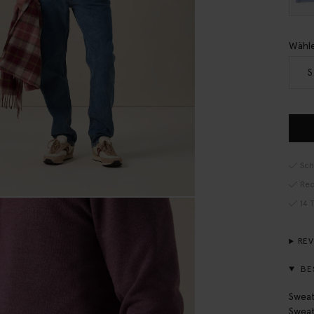
Wähle
S
Sch
Rec
14 
RE
BE
Sweat
Sweat