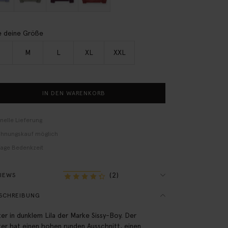
 deine Größe
M
L
XL
XXL
IN DEN WARENKORB
nelle Lieferung
hnungskauf möglich
Tage Bedenkzeit
(2)
VIEWS
SCHREIBUNG
er in dunklem Lila der Marke Sissy-Boy. Der
er hat einen hohen runden Ausschnitt, einen