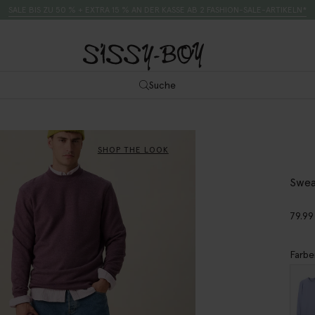
SALE BIS ZU 50 % + EXTRA 15 % AN DER KASSE AB 2 FASHION-SALE-ARTIKELN*
Suche
SHOP THE LOOK
Sweat
79.99
Farbe