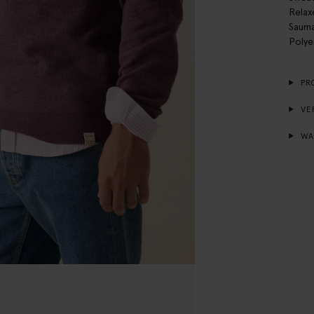
Relax
Sauma
Polye
PR
VE
WA