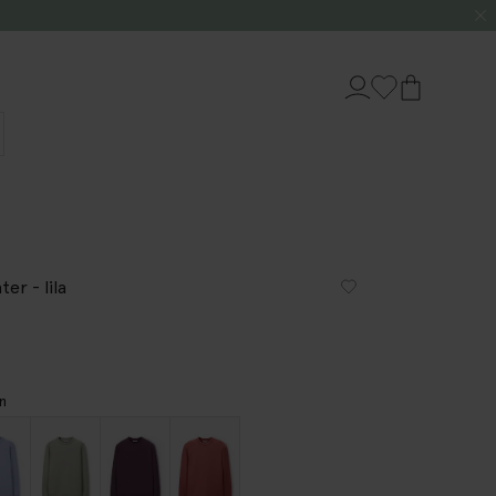
er - lila
n