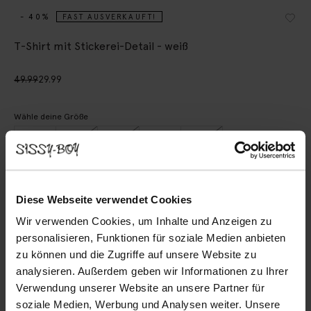
- 40%
FAST AUSVERKAUFT!
T-Shirt mit Stickerei-Detail - weiß
49.99
29.99
Wähle deine Größe
XS
S
M
L
XL
IN DEN WARENKORB
Diese Webseite verwendet Cookies
Wir verwenden Cookies, um Inhalte und Anzeigen zu
Schnelle Lieferung
personalisieren, Funktionen für soziale Medien anbieten
Rechnungskauf möglich
zu können und die Zugriffe auf unsere Website zu
analysieren. Außerdem geben wir Informationen zu Ihrer
14 Tage Bedenkzeit
Verwendung unserer Website an unsere Partner für
soziale Medien, Werbung und Analysen weiter. Unsere
BESCHREIBUNG