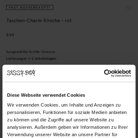
FAST AUSVERKAUFT!
Taschen-Charm Kirsche - rot
9.99
Ausgewählte Größe: Onesize
Lieferung in: 1–2 Arbeitstagen
IN DEN WARENKORB
Schnelle Lieferung
Diese Webseite verwendet Cookies
Rechnungskauf möglich
14 Tage Bedenkzeit
Wir verwenden Cookies, um Inhalte und Anzeigen zu
personalisieren, Funktionen für soziale Medien anbieten
zu können und die Zugriffe auf unsere Website zu
BESCHREIBUNG
analysieren. Außerdem geben wir Informationen zu Ihrer
Roter Taschen-Charm der Marke Sissy-Boy. Der Anhänger
Verwendung unserer Website an unsere Partner für
hat die Form einer kleinen Kirsche und ist mit Perlen