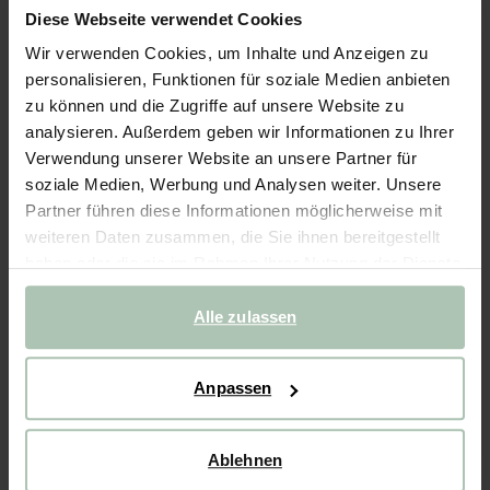
Diese Webseite verwendet Cookies
- 50%
FAST AUSVERKAUFT!
Wir verwenden Cookies, um Inhalte und Anzeigen zu
Taschen-Charm Resin-Herzen - rosa
personalisieren, Funktionen für soziale Medien anbieten
zu können und die Zugriffe auf unsere Website zu
29.99
15.00
analysieren. Außerdem geben wir Informationen zu Ihrer
Verwendung unserer Website an unsere Partner für
soziale Medien, Werbung und Analysen weiter. Unsere
Ausgewählte Größe: Onesize
Lieferung in: 1–2 Arbeitstagen
Partner führen diese Informationen möglicherweise mit
weiteren Daten zusammen, die Sie ihnen bereitgestellt
IN DEN WARENKORB
haben oder die sie im Rahmen Ihrer Nutzung der Dienste
gesammelt haben.
Schnelle Lieferung
Alle zulassen
Rechnungskauf möglich
14 Tage Bedenkzeit
Anpassen
BESCHREIBUNG
Ablehnen
Rosafarbener Taschen-Charm der Marke Sissy-Boy. Der
Anhänger besteht aus drei unterschiedlich großen Herzen