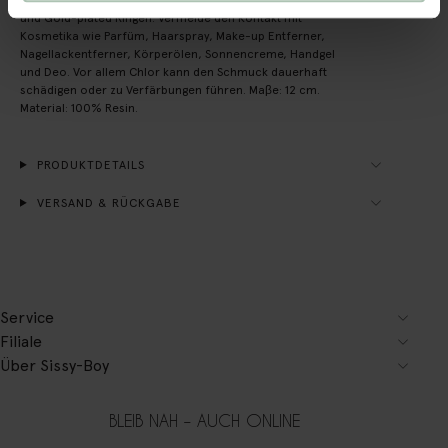
und Gold-plated Ringen. Vermeide den Kontakt mit
Kosmetika wie Parfüm, Haarspray, Make-up Entferner,
Nagellackentferner, Körperölen, Sonnencreme, Handgel
und Deo. Vor allem Chlor kann den Schmuck dauerhaft
schädigen oder zu Verfärbungen führen. Maβe: 12 cm.
Material: 100% Resin.
PRODUKTDETAILS
VERSAND & RÜCKGABE
Service
Filiale
Über Sissy-Boy
BLEIB NAH – AUCH ONLINE