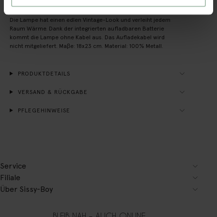
Kleine grüne "Cupola"-Tischleuchte der Marke Sissy-Boy.
Die Lampe hat einen edlen Vintage-Look und verleiht jedem
Raum Wärme. Dank der integrierten aufladbaren Batterie
kommt die Lampe ohne Kabel aus. Das Aufladekabel wird
nicht mitgeliefert. Maβe: 18x23 cm. Material: 100% Metall.
PRODUKTDETAILS
VERSAND & RÜCKGABE
PFLEGEHINWEISE
Service
Filiale
Über Sissy-Boy
BLEIB NAH – AUCH ONLINE