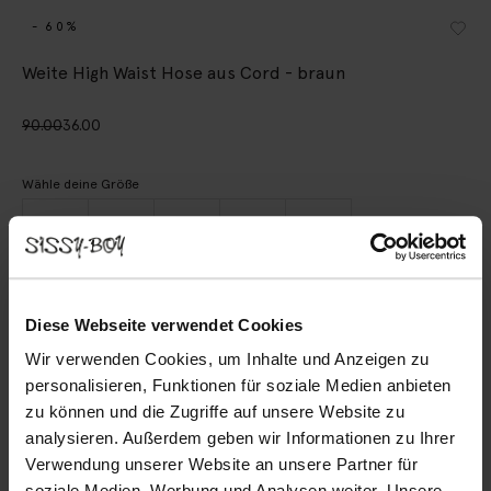
- 60%
Weite High Waist Hose aus Cord - braun
90.00
36.00
Wähle deine Größe
XS
S
M
L
XL
IN DEN WARENKORB
Diese Webseite verwendet Cookies
Wir verwenden Cookies, um Inhalte und Anzeigen zu
Schnelle Lieferung
personalisieren, Funktionen für soziale Medien anbieten
Rechnungskauf möglich
zu können und die Zugriffe auf unsere Website zu
14 Tage Bedenkzeit
analysieren. Außerdem geben wir Informationen zu Ihrer
Verwendung unserer Website an unsere Partner für
BESCHREIBUNG
soziale Medien, Werbung und Analysen weiter. Unsere