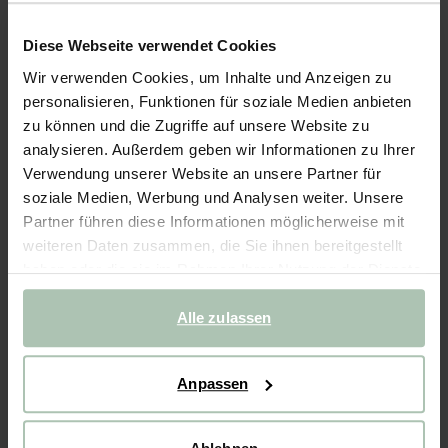
- 40%
Diese Webseite verwendet Cookies
Weite Hose - rot
Wir verwenden Cookies, um Inhalte und Anzeigen zu
personalisieren, Funktionen für soziale Medien anbieten
49.99
29.99
zu können und die Zugriffe auf unsere Website zu
analysieren. Außerdem geben wir Informationen zu Ihrer
Wähle deine Größe
Verwendung unserer Website an unsere Partner für
soziale Medien, Werbung und Analysen weiter. Unsere
98-104
110-116
122-128
134-140
146-152
Partner führen diese Informationen möglicherweise mit
weiteren Daten zusammen, die Sie ihnen bereitgestellt
haben oder die sie im Rahmen Ihrer Nutzung der Dienste
IN DEN WARENKORB
gesammelt haben.
Alle zulassen
Schnelle Lieferung
Rechnungskauf möglich
Anpassen
14 Tage Bedenkzeit
BESCHREIBUNG