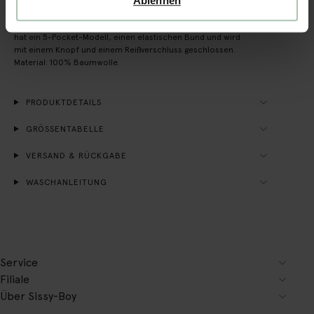
Ablehnen
Rote Hose mit weitem Bein der Marke Sissy-Boy. Die Hose
hat ein 5-Pocket-Modell, einen elastischen Bund und wird
mit einem Knopf und einem Reißverschluss geschlossen.
Material: 100% Baumwolle.
PRODUKTDETAILS
GRÖSSENTABELLE
VERSAND & RÜCKGABE
WASCHANLEITUNG
Service
Filiale
Über Sissy-Boy