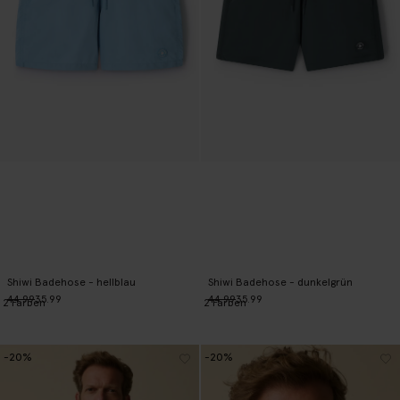
Shiwi Badehose - hellblau
Shiwi Badehose - dunkelgrün
44.99
35.99
44.99
35.99
2
Farben
2
Farben
-20%
-20%