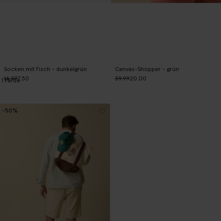
Socken mit Fisch - dunkelgrün
Canvas-Shopper - grün
14.99
7.50
39.99
20.00
1
Farbe
-50%