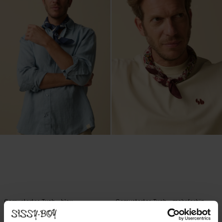
Gemustertes Tuch - blau
Gemustertes Tuch - mehrfarbig
24.99
19.99
24.99
19.99