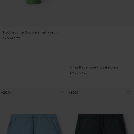
Tischleuchte Cupola small - grün
59.99
47.99
Shiwi Badehose - dunkelblau
49.99
39.99
-20%
-20%