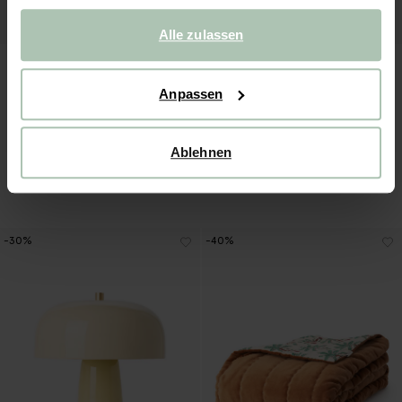
gesammelt haben.
Alle zulassen
Anpassen
Ablehnen
Kissen mit Blumenmuster - mehrfarbig
Kariertes Jacquard-Kissen - rosa
54.99
38.49
49.99
39.99
-30%
-40%