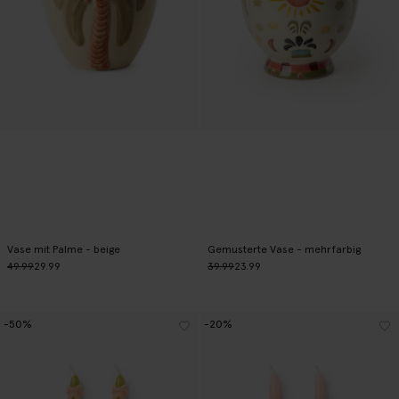
Vase mit Palme - beige
Gemusterte Vase - mehrfarbig
49.99
29.99
39.99
23.99
-50%
-20%