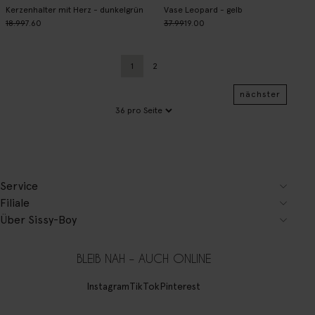
Kerzenhalter mit Herz - dunkelgrün
Vase Leopard - gelb
18.99
7.60
37.99
19.00
1
2
Aktuelle Seite
Zurück
nächster
Service
Filiale
Über Sissy-Boy
BLEIB NAH – AUCH ONLINE
Instagram
TikTok
Pinterest