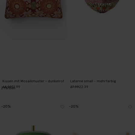
Kissen mit Mosaikmuster - dunkelrot
Laterne small - mehrfarbig
64.99
51.99
27.99
22.39
2
Farben
-20%
-20%