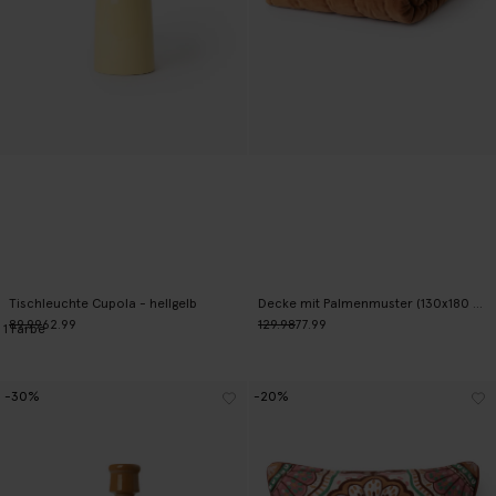
Tischleuchte Cupola - hellgelb
Decke mit Palmenmuster (130x180 cm) - mehrfarbig
89.99
62.99
129.98
77.99
1
Farbe
-30%
-20%