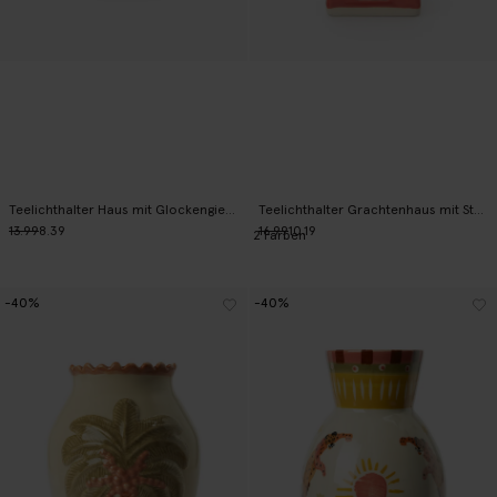
Teelichthalter Haus mit Glockengiebel - rot
Teelichthalter Grachtenhaus mit Staffelgiebel - rot
13.99
8.39
16.99
10.19
2
Farben
-40%
-40%