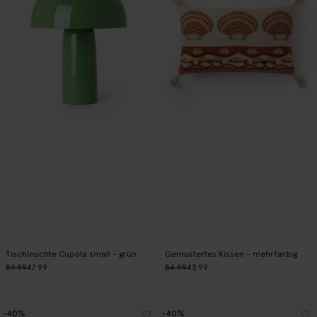
Tischleuchte Cupola small - grün
Gemustertes Kissen - mehrfarbig
59.99
47.99
54.99
43.99
-40%
-40%