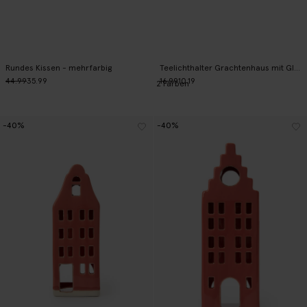
Rundes Kissen - mehrfarbig
Teelichthalter Grachtenhaus mit Glockengiebel - hellrosa
44.99
35.99
16.99
10.19
2
Farben
-40%
-40%