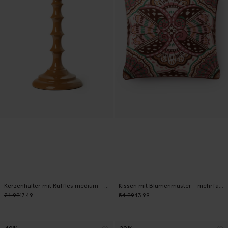
Kerzenhalter mit Ruffles medium - braun
Kissen mit Blumenmuster - mehrfarbig
24.99
17.49
54.99
43.99