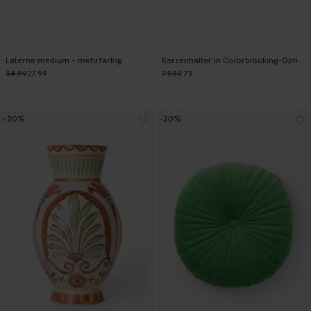
Laterne medium - mehrfarbig
Kerzenhalter in Colorblocking-Optik small - gelb
34.99
27.99
7.99
4.79
-20%
-20%