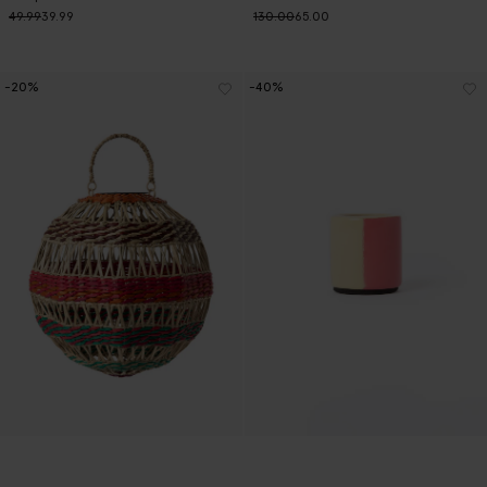
49.99
39.99
130.00
65.00
-20%
-40%