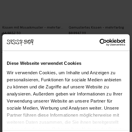
Kissen mit Mosaikmuster - mehrfarbig
Gemustertes Kissen - mehrfarbig
64.99
32.50
59.99
47.99
2
Farben
-30%
-20%
Diese Webseite verwendet Cookies
Wir verwenden Cookies, um Inhalte und Anzeigen zu
personalisieren, Funktionen für soziale Medien anbieten
zu können und die Zugriffe auf unsere Website zu
analysieren. Außerdem geben wir Informationen zu Ihrer
Verwendung unserer Website an unsere Partner für
soziale Medien, Werbung und Analysen weiter. Unsere
Partner führen diese Informationen möglicherweise mit
weiteren Daten zusammen, die Sie ihnen bereitgestellt
haben oder die sie im Rahmen Ihrer Nutzung der Dienste