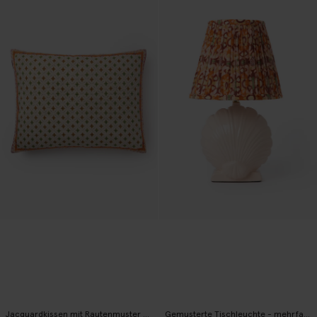
Jacquardkissen mit Rautenmuster - grün
Gemusterte Tischleuchte - mehrfarbig