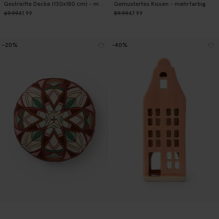
Gestreifte Decke (130x180 cm) - mehrfarbig
Gemustertes Kissen - mehrfarbig
69.99
41.99
59.99
47.99
-20%
-40%