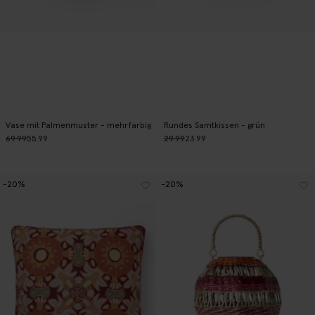
Vase mit Palmenmuster - mehrfarbig
Rundes Samtkissen - grün
69.99
55.99
29.99
23.99
-20%
-20%