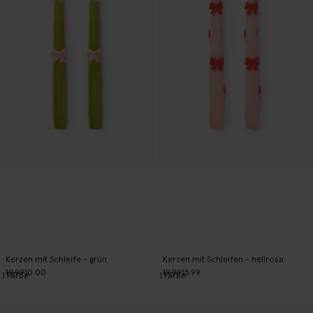
Kerzen mit Schleife - grün
Kerzen mit Schleifen - hellrosa
19.99
10.00
19.99
15.99
1
Farbe
1
Farbe