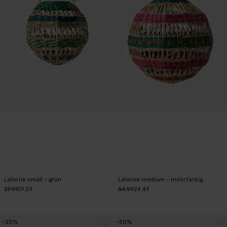
Laterne small - grün
Laterne medium - mehrfarbig
27.99
19.59
34.99
24.49
-20%
-50%