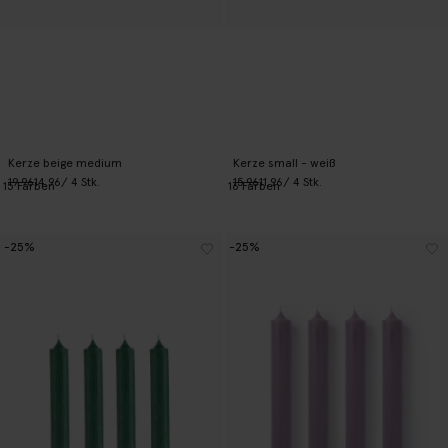
Kerze beige medium
Kerze small - weiß
19.96
14.96
/ 4 Stk.
15.96
11.96
/ 4 Stk.
15
Farben
16
Farben
-25%
-25%