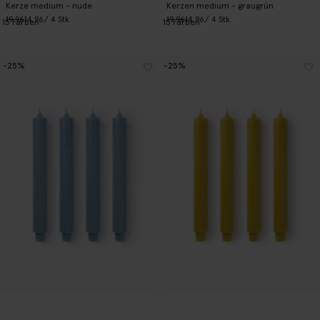
Kerze medium - nude
Kerzen medium - graugrün
19.96
14.96
/ 4 Stk.
19.96
14.96
/ 4 Stk.
15
Farben
15
Farben
-25%
-25%