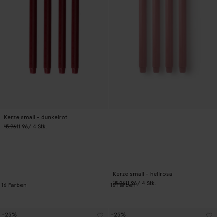
Kerze small - dunkelrot
15.96
11.96
/ 4 Stk.
Kerze small - hellrosa
15.96
11.96
/ 4 Stk.
16
Farben
16
Farben
-25%
-25%