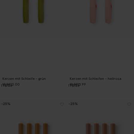
Kerzen mit Schleife - grün
Kerzen mit Schleifen - hellrosa
19.99
10.00
19.99
15.99
1
Farbe
1
Farbe
-25%
-25%