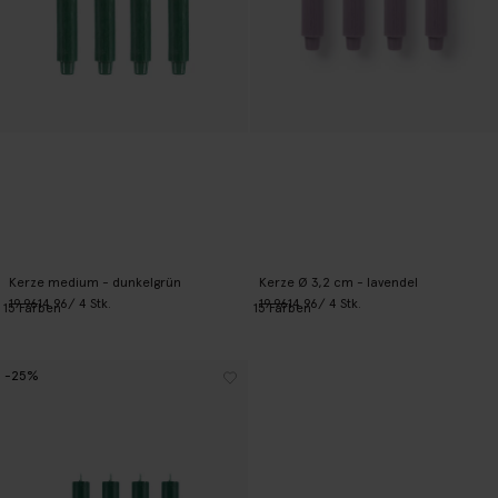
Kerze medium - dunkelgrün
Kerze Ø 3,2 cm - lavendel
19.96
14.96
/ 4 Stk.
19.96
14.96
/ 4 Stk.
15
Farben
15
Farben
-25%