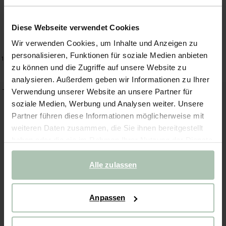
Diese Webseite verwendet Cookies
Wir verwenden Cookies, um Inhalte und Anzeigen zu
Kerze small - petrol
Kerze small - grün
personalisieren, Funktionen für soziale Medien anbieten
15.96
11.96
/ 4 Stk.
15.96
11.96
/ 4 Stk.
16
Farben
16
Farben
zu können und die Zugriffe auf unsere Website zu
analysieren. Außerdem geben wir Informationen zu Ihrer
-25%
-25%
Verwendung unserer Website an unsere Partner für
soziale Medien, Werbung und Analysen weiter. Unsere
Partner führen diese Informationen möglicherweise mit
weiteren Daten zusammen, die Sie ihnen bereitgestellt
haben oder die sie im Rahmen Ihrer Nutzung der Dienste
gesammelt haben.
Alle zulassen
Anpassen