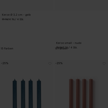
Kerze Ø 3,2 cm - gelb
19.96
14.96
/ 4 Stk.
Kerze small - nude
15.96
11.96
/ 4 Stk.
15
Farben
16
Farben
-25%
-25%