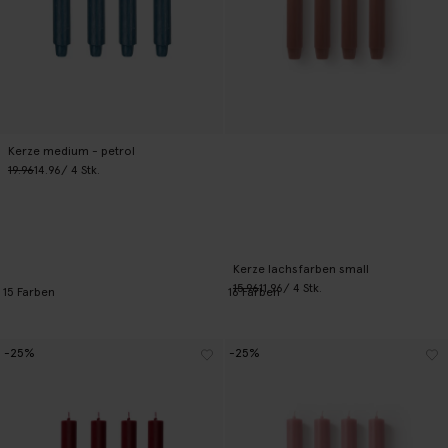
Kerze medium - petrol
19.96
14.96
/ 4 Stk.
Kerze lachsfarben small
15.96
11.96
/ 4 Stk.
15
Farben
16
Farben
-25%
-25%