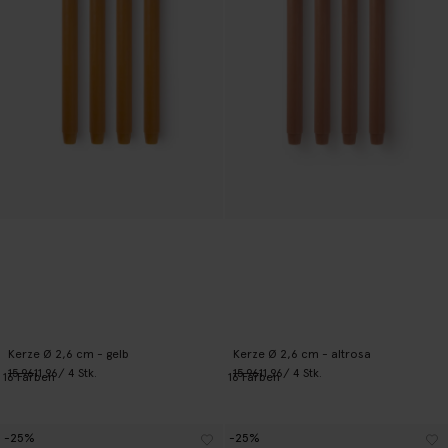
Kerze Ø 2,6 cm - gelb
Kerze Ø 2,6 cm - altrosa
15.96
11.96
/ 4 Stk.
15.96
11.96
/ 4 Stk.
16
Farben
16
Farben
-25%
-25%