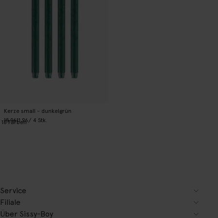
Kerze small - dunkelgrün
15.96
11.96
/ 4 Stk.
16
Farben
Service
Filiale
Über Sissy-Boy