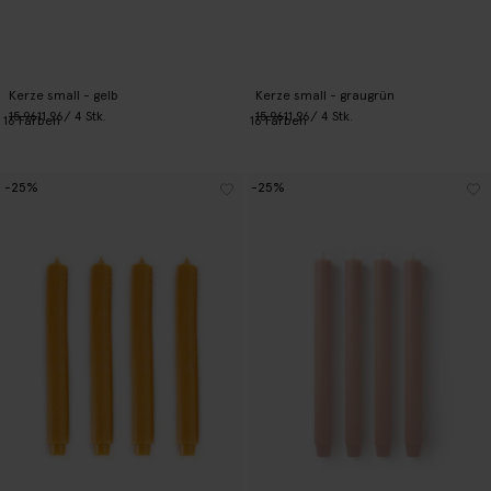
Kerze small - gelb
Kerze small - graugrün
15.96
11.96
/ 4 Stk.
15.96
11.96
/ 4 Stk.
16
Farben
16
Farben
-25%
-25%