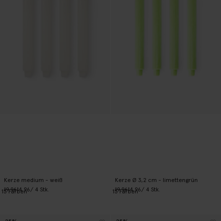
Kerze medium - weiß
Kerze Ø 3,2 cm - limettengrün
19.96
14.96
/ 4 Stk.
19.96
14.96
/ 4 Stk.
15
Farben
15
Farben