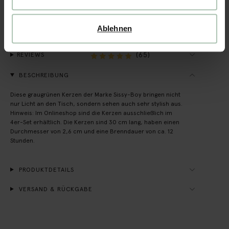
Rechnungskauf möglich
14 Tage Bedenkzeit
Ablehnen
(65)
REVIEWS
BESCHREIBUNG
Diese graugrünen Kerzen der Marke Sissy-Boy bringen nicht
nur Licht an den Tisch, sondern sehen auch sehr stylish aus.
Hinweis: Im Onlineshop sind die Kerzen ausschließlich im
4er-Set erhältlich. Die Kerzen sind 30 cm lang, haben einen
Durchmesser von 2,6 cm und eine Brenndauer von ca. 12
Stunden.
PRODUKTDETAILS
VERSAND & RÜCKGABE