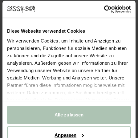
- 25%
Kerze small - graugrün
Diese Webseite verwendet Cookies
15.96
11.96
/ 4 Stk.
Wir verwenden Cookies, um Inhalte und Anzeigen zu
personalisieren, Funktionen für soziale Medien anbieten
Farben
zu können und die Zugriffe auf unsere Website zu
analysieren. Außerdem geben wir Informationen zu Ihrer
Verwendung unserer Website an unsere Partner für
soziale Medien, Werbung und Analysen weiter. Unsere
Partner führen diese Informationen möglicherweise mit
+9
weiteren Daten zusammen, die Sie ihnen bereitgestellt
haben oder die sie im Rahmen Ihrer Nutzung der Dienste
Ausgewählte Größe: Onesize
gesammelt haben.
Lieferung in: 2 Arbeitstag(en)
Alle zulassen
IN DEN WARENKORB
Anpassen
Schnelle Lieferung