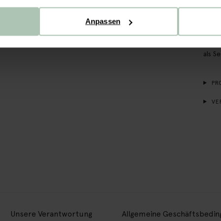
haben
Brenn
Anpassen
könne
kanns
Achtu
als Se
PR
VE
Unsere Verantwortung
Allgemeine Geschäftsbedi