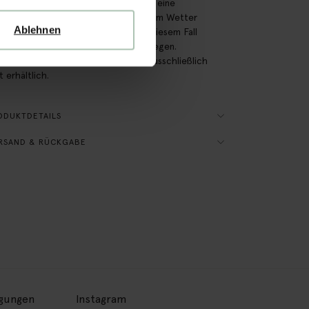
 einen Durchmesser von 2,6 cm und eine
dauer von ca. 12 Stunden. Bei warmem Wetter
Ablehnen
n sich die Kerzen etwas biegen. In diesem Fall
t du sie wieder vorsichtig in Form biegen.
ng: Im Onlineshop sind die Kerzen ausschließlich
t erhältlich.
ODUKTDETAILS
RSAND & RÜCKGABE
ngungen
Instagram