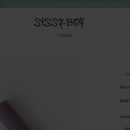
SALE BIS ZU 50 % + EXTRA 15 % AN DER KASSE AB 2 FASHION-SALE-ARTIKELN*
Suche
- 2
Kerze
15.96
1
Farbe