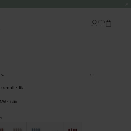
5%
 small - lila
1.96
/ 4 Stk.
n