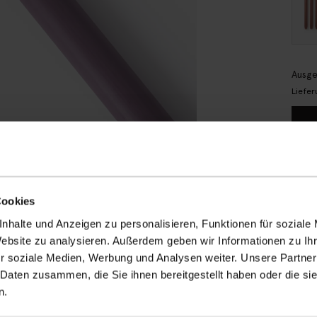
Ausge
Liefer
Sch
Rec
14 
Cookies
nhalte und Anzeigen zu personalisieren, Funktionen für soziale
RE
Website zu analysieren. Außerdem geben wir Informationen zu I
r soziale Medien, Werbung und Analysen weiter. Unsere Partner
BE
 Daten zusammen, die Sie ihnen bereitgestellt haben oder die s
Set a
n.
rusti