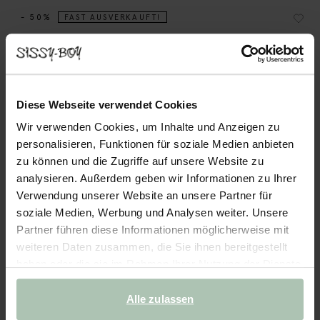
- 50%
FAST AUSVERKAUFT!
Raglan-Sweater - hellblau
74.99
37.50
Diese Webseite verwendet Cookies
Farben
Wir verwenden Cookies, um Inhalte und Anzeigen zu
personalisieren, Funktionen für soziale Medien anbieten
zu können und die Zugriffe auf unsere Website zu
analysieren. Außerdem geben wir Informationen zu Ihrer
Verwendung unserer Website an unsere Partner für
soziale Medien, Werbung und Analysen weiter. Unsere
Partner führen diese Informationen möglicherweise mit
Wähle deine Größe
weiteren Daten zusammen, die Sie ihnen bereitgestellt
S
M
L
XL
XXL
haben oder die sie im Rahmen Ihrer Nutzung der Dienste
gesammelt haben.
Alle zulassen
IN DEN WARENKORB