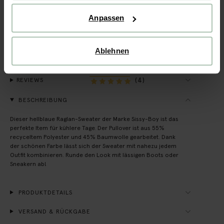
Anpassen
Schnelle Lieferung
Rechnungskauf möglich
Ablehnen
14 Tage Bedenkzeit
(4)
REVIEWS
BESCHREIBUNG
Dieser hellblaue Raglan-Sweater der Marke Sissy-Boy ist das
perfekte Item für kühlere Tage. Der Pullover ist aus 55%
recyceltem Polyester und 45% Baumwolle gearbeitet. Dank
der schönen Farbe lässt sich der Sweater mit nahezu jedem
Outfit kombinieren. Runde den Look mit lässigen Boots oder
Sneakern ab!
PRODUKTDETAILS
VERSAND & RÜCKGABE