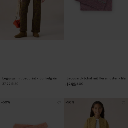
Leggings mit Leoprint - dunkelgrün
Jacquard-Schal mit Herzmuster - lila
37.99
15.20
39.99
16.00
1
Farbe
-50%
-50%