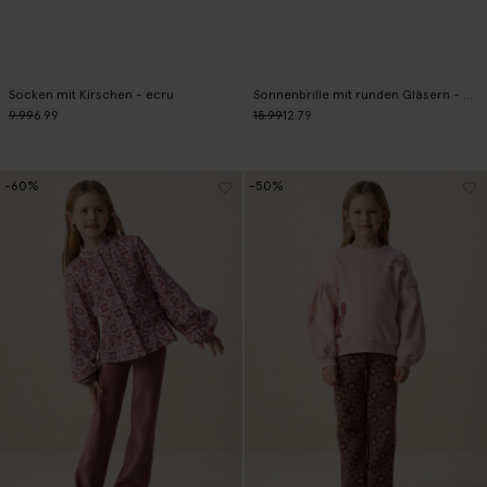
Socken mit Kirschen - ecru
Sonnenbrille mit runden Gläsern - braun
9.99
6.99
15.99
12.79
-60%
-50%