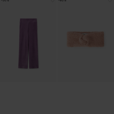
-50%
-60%