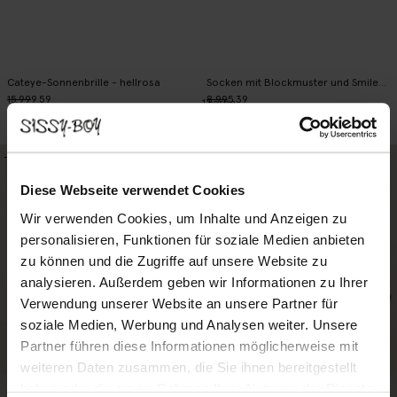
Cateye-Sonnenbrille - hellrosa
Socken mit Blockmuster und Smileys - dunkelrot
15.99
9.59
8.99
5.39
1
Farbe
-40%
-50%
Diese Webseite verwendet Cookies
Wir verwenden Cookies, um Inhalte und Anzeigen zu
personalisieren, Funktionen für soziale Medien anbieten
zu können und die Zugriffe auf unsere Website zu
analysieren. Außerdem geben wir Informationen zu Ihrer
Verwendung unserer Website an unsere Partner für
soziale Medien, Werbung und Analysen weiter. Unsere
Partner führen diese Informationen möglicherweise mit
weiteren Daten zusammen, die Sie ihnen bereitgestellt
haben oder die sie im Rahmen Ihrer Nutzung der Dienste