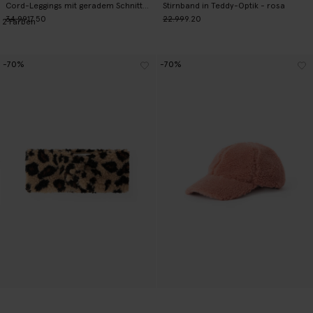
Cord-Leggings mit geradem Schnitt - lila
Stirnband in Teddy-Optik - rosa
34.99
17.50
22.99
9.20
2
Farben
-70%
-70%