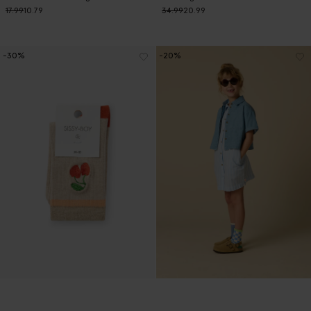
17.99
10.79
34.99
20.99
-30%
-20%