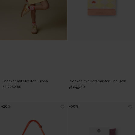
Sneaker mit Streifen - rosa
Socken mit Herzmuster - hellgelb
64.99
32.50
8.99
4.50
1
Farbe
-20%
-50%