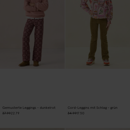
Gemusterte Leggings - dunkelrot
Cord-Leggins mit Schlag - grün
37.99
22.79
34.99
17.50