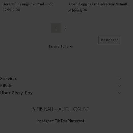
Gerade Leggings mit Print - rot
Cord-Leggings mit geradem Schnitt - dunkelrot
29.99
12.00
34.99
14.00
2
Farben
1
2
Aktuelle Seite
Zurück
nächster
Service
Filiale
Über Sissy-Boy
BLEIB NAH – AUCH ONLINE
Instagram
TikTok
Pinterest