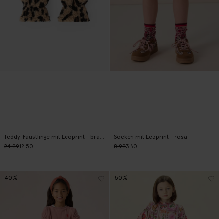
Teddy-Fäustlinge mit Leoprint - braun
Socken mit Leoprint - rosa
24.99
12.50
8.99
3.60
-40%
-50%