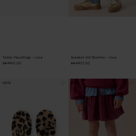
Teddy-Fäustlinge - rosa
Sneaker mit Streifen - rosa
24.99
10.00
64.99
32.50
-50%
-60%