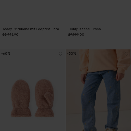
Teddy-Stirnband mit Leoprint - braun
Teddy-Kappe - rosa
22.99
6.90
29.99
9.00
-60%
-50%