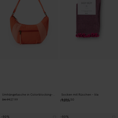
Umhängetasche in Colorblocking-Optik - orange
Socken mit Rüschen - lila
34.99
27.99
8.99
4.50
1
Farbe
-50%
-50%