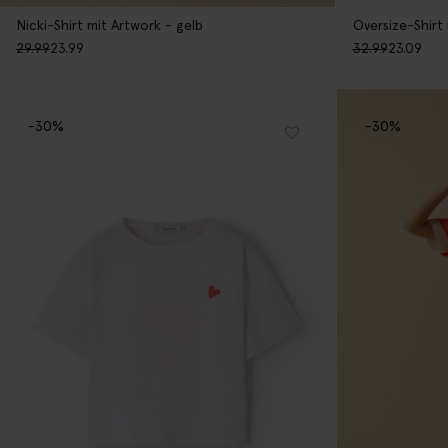
Nicki-Shirt mit Artwork - gelb
Oversize-Shirt
29.99
23.99
32.99
23.09
-30%
-30%