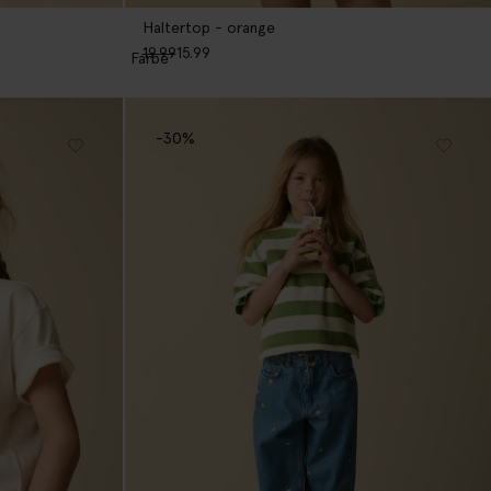
Haltertop - orange
19.99
15.99
1
Farbe
-30%