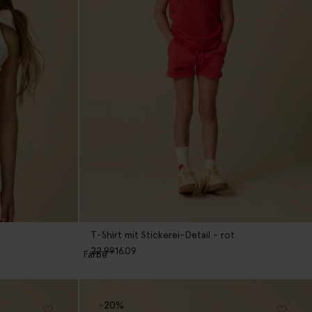
T-Shirt mit Stickerei-Detail - rot
22.99
16.09
1
Farbe
-20%