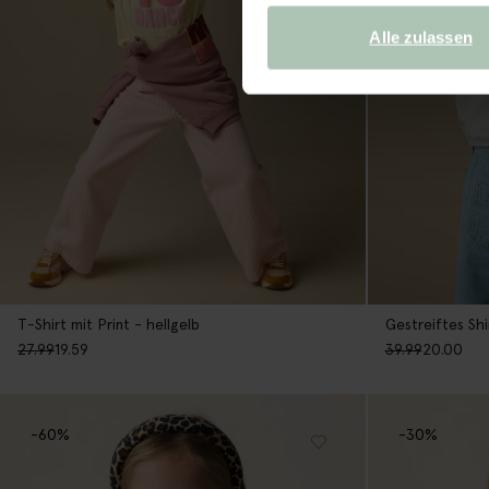
Alle zulassen
T-Shirt mit Print - hellgelb
Gestreiftes Shi
27.99
19.59
39.99
20.00
-60%
-30%