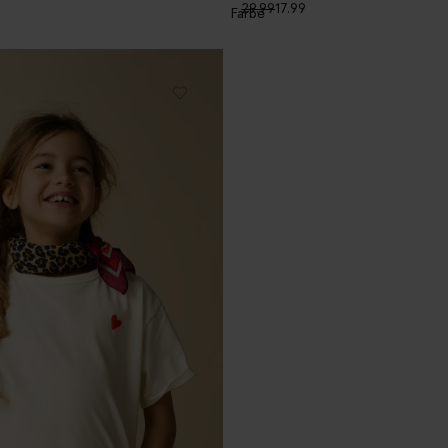
29.99
17.99
1
Farbe