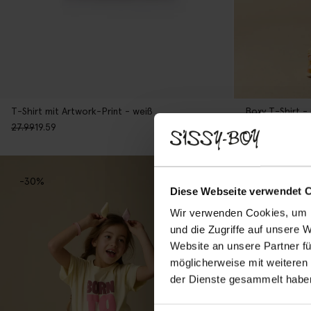
T-Shirt mit Artwork-Print - weiß
Boxy T-Shirt -
27.99
19.59
24.99
17.49
1
Farbe
-30%
-50%
Diese Webseite verwendet 
Wir verwenden Cookies, um I
und die Zugriffe auf unsere 
Website an unsere Partner fü
möglicherweise mit weiteren
der Dienste gesammelt habe