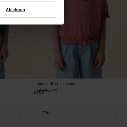
Ablehnen
Jersey-Shirt - altrosa
34.99
20.99
1
Farbe
-30%