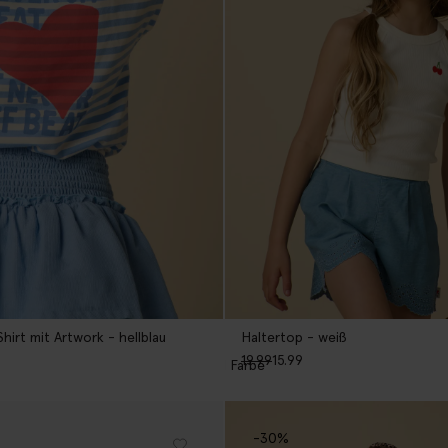
hirt mit Artwork - hellblau
Haltertop - weiß
19.99
15.99
1
Farbe
-30%