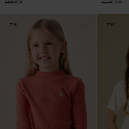
37.99
15.20
42.99
30.09
-30%
-30%