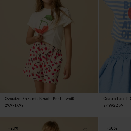
Oversize-Shirt mit Kirsch-Print - weiß
Gestreiftes T-S
29.99
17.99
27.99
22.39
-20%
-30%