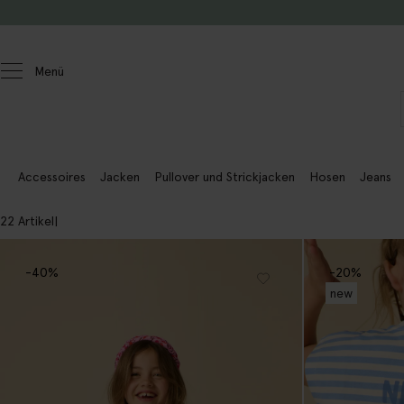
Zum Inhalt springen
Menü
Kinder
Mädchen
Accessoires
Jacken
Pullover und Strickjacken
Hosen
Jeans
22 Artikel
-40%
-20%
new