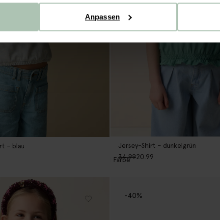
Anpassen
Jersey-Shirt - dunkelgrün
rt - blau
34.99
20.99
1
Farbe
-40%