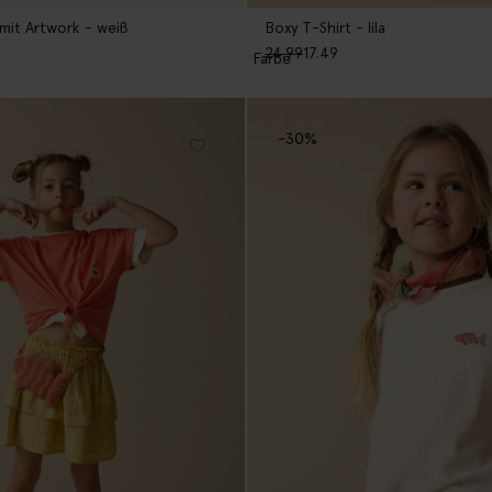
 mit Artwork - weiß
Boxy T-Shirt - lila
24.99
17.49
1
Farbe
-30%