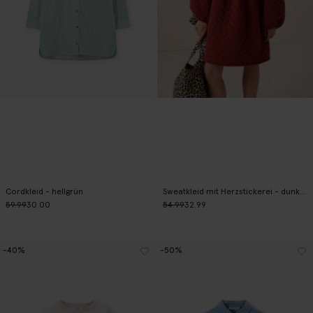
Cordkleid - hellgrün
Sweatkleid mit Herzstickerei - dunkelrot
59.99
30.00
54.99
32.99
-40%
-50%