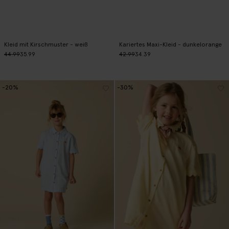
Kleid mit Kirschmuster - weiß
Kariertes Maxi-Kleid - dunkelorange
44.99
35.99
42.99
34.39
-20%
-30%