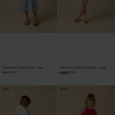
Gestreiftes Maxi-Kleid - blau
Kleid mit Stickerei-Details - weiß
39.99
27.99
59.99
35.99
1
Farbe
-20%
-20%