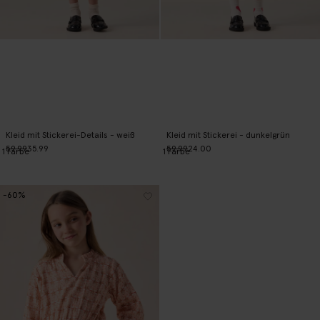
Kleid mit Stickerei-Details - weiß
Kleid mit Stickerei - dunkelgrün
59.99
35.99
59.99
24.00
1
Farbe
1
Farbe
-60%