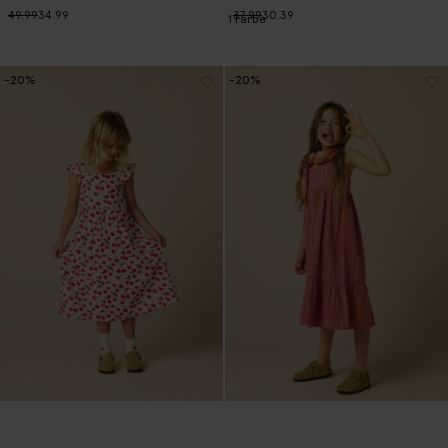
49.99
34.99
37.99
30.39
1
Farbe
-20%
-20%