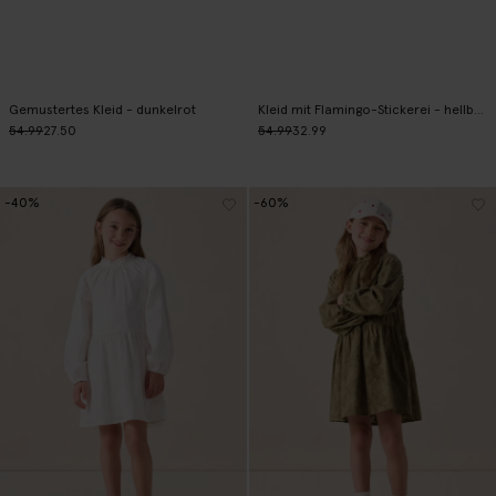
Gemustertes Kleid - dunkelrot
Kleid mit Flamingo-Stickerei - hellbraun
54.99
27.50
54.99
32.99
-40%
-60%