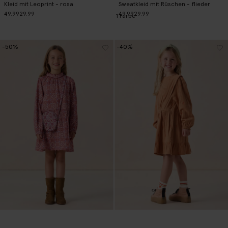
Kleid mit Leoprint - rosa
Sweatkleid mit Rüschen - flieder
49.99
29.99
49.99
29.99
1
Farbe
-50%
-40%