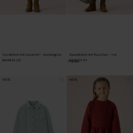
Cordkleid mit Leoprint - dunkelgrün
Sweatkleid mit Rüschen - rot
59.99
24.00
49.99
29.99
1
Farbe
-50%
-40%