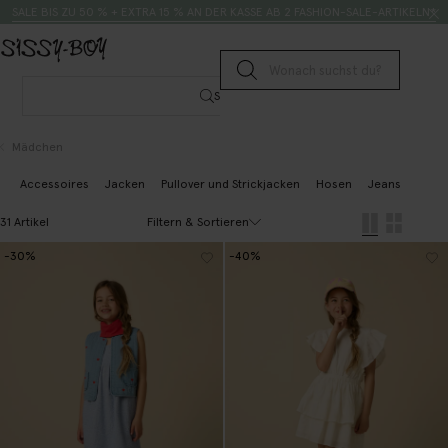
Zum Inhalt springen
Suche
SALE BIS ZU 50 % + EXTRA 15 % AN DER KASSE AB 2 FASHION-SALE-ARTIKELN*
Suche senden
Suche
Mädchen
Accessoires
Jacken
Pullover und Strickjacken
Hosen
Jeans
Bluse
Filtern & Sortieren
31 Artikel
-30%
-40%