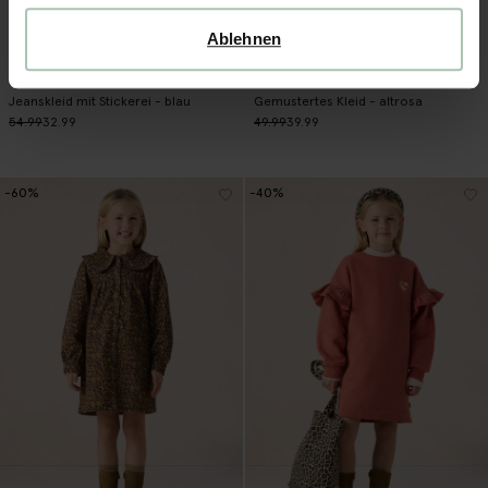
Ablehnen
Jeanskleid mit Stickerei - blau
Gemustertes Kleid - altrosa
54.99
32.99
49.99
39.99
-60%
-40%