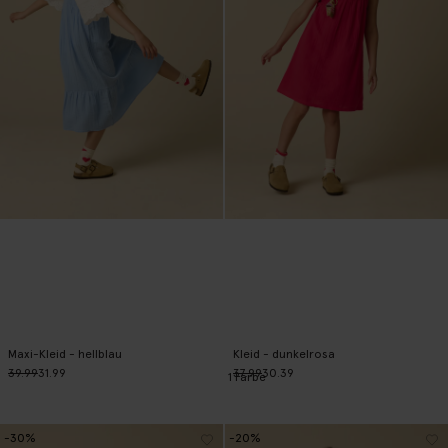
Maxi-Kleid - hellblau
Kleid - dunkelrosa
39.99
31.99
37.99
30.39
1
Farbe
-30%
-20%