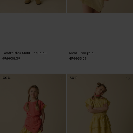
Gestreiftes Kleid - hellblau
Kleid - hellgelb
47.99
38.39
47.99
33.59
-30%
-30%