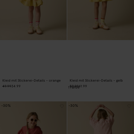
Kleid mit Stickerei-Details - orange
Kleid mit Stickerei-Details - gelb
49.99
34.99
59.99
41.99
1
Farbe
-30%
-30%