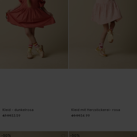
Kleid - dunkelrosa
Kleid mit Herzstickerei- rosa
47.99
33.59
49.99
34.99
-50%
-50%