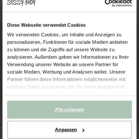
Jeanskleid - hellblau
Sweatkleid - gelb
49.99
25.00
47.99
24.00
Diese Webseite verwendet Cookies
-40%
-20%
Wir verwenden Cookies, um Inhalte und Anzeigen zu
personalisieren, Funktionen für soziale Medien anbieten
zu können und die Zugriffe auf unsere Website zu
analysieren. Außerdem geben wir Informationen zu Ihrer
Verwendung unserer Website an unsere Partner für
soziale Medien, Werbung und Analysen weiter. Unsere
Partner führen diese Informationen möglicherweise mit
weiteren Daten zusammen, die Sie ihnen bereitgestellt
haben oder die sie im Rahmen Ihrer Nutzung der Dienste
gesammelt haben.
Alle zulassen
Anpassen